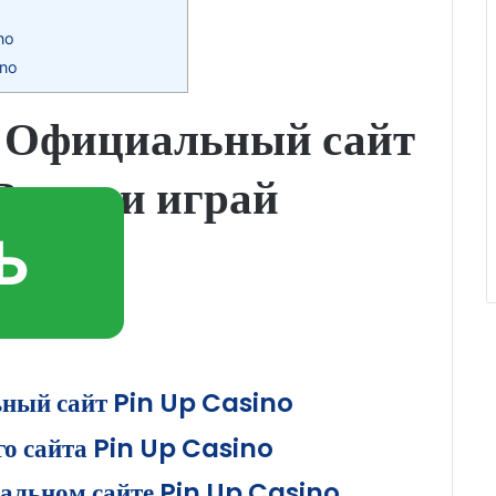
no
ino
– Официальный сайт
Входи и играй
Ь
ный сайт Pin Up Casino
о сайта Pin Up Casino
иальном сайте Pin Up Casino