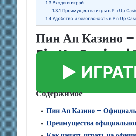
1.3
Входи и играй
1.3.1
Преимущества игры в Pin Up Casi
1.4
Удобство и безопасность в Pin Up Cas
Пин Ап Казино 
Pin Up Casino | 
▶️ ИГРАТ
Содержимое
Пин Ап Казино – Официаль
Преимущества официальног
Как начать играть на офиц