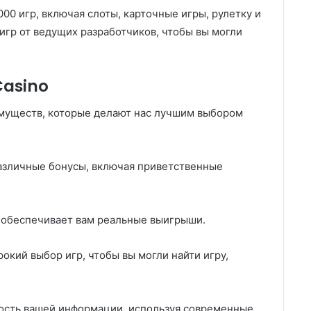
000 игр, включая слоты, карточные игры, рулетку и
игр от ведущих разработчиков, чтобы вы могли
Casino
имуществ, которые делают нас лучшим выбором
азличные бонусы, включая приветственные
о обеспечивает вам реальные выигрыши.
окий выбор игр, чтобы вы могли найти игру,
ность вашей информации, используя современные