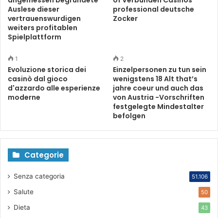
Auslese dieser
professional deutsche
vertrauenswurdigen
Zocker
weiters profitablen
Spielplattform
1
2
Evoluzione storica dei
Einzelpersonen zu tun sein
casinò dal gioco
wenigstens 18 Alt that’s
d'azzardo alle esperienze
jahre coeur und auch das
moderne
von Austria -Vorschriften
festgelegte Mindestalter
befolgen
Categorie
Senza categoria
51.106
Salute
50
Dieta
43