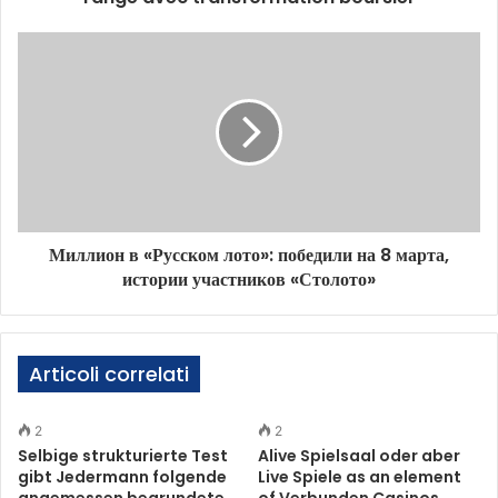
Миллион в «Русском лото»: победили на 8 марта,
истории участников «Столото»
Articoli correlati
2
2
Selbige strukturierte Test
Alive Spielsaal oder aber
gibt Jedermann folgende
Live Spiele as an element
angemessen begrundete
of Verbunden Casinos